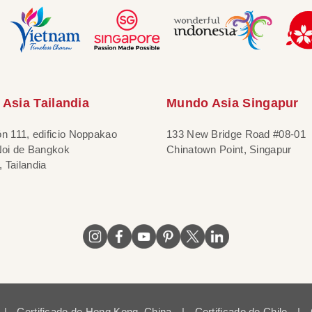
Asia Tailandia
Mundo Asia Singapur
ón 111, edificio Noppakao
133 New Bridge Road #08-01
 Noi de Bangkok
Chinatown Point, Singapur
 Tailandia
|
Certificado de Hong Kong, China
|
Certificado de Chile
|