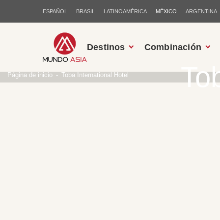
ESPAÑOL
BRASIL
LATINOAMÉRICA
MÉXICO
ARGENTINA
Destinos
Combinación
Tob
Página de inicio
Toba International Hotel