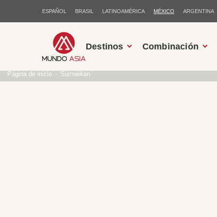
ESPAÑOL
BRASIL
LATINOAMÉRICA
MÉXICO
ARGENTINA
Destinos
Combinación
Página de inicio
Suimeikan