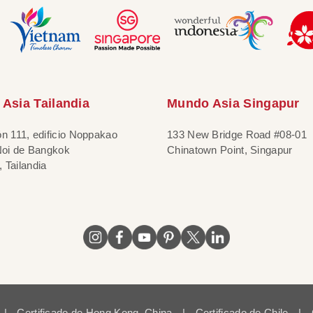
Asia Tailandia
Mundo Asia Singapur
ón 111, edificio Noppakao
133 New Bridge Road #08-01
 Noi de Bangkok
Chinatown Point, Singapur
 Tailandia
|
Certificado de Hong Kong, China
|
Certificado de Chile
|