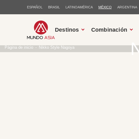
ESPAÑOL
BRASIL
LATINOAMÉRICA
MÉXICO
ARGENTINA
Destinos
Combinación
N
Página de inicio
Nikko Style Nagoya