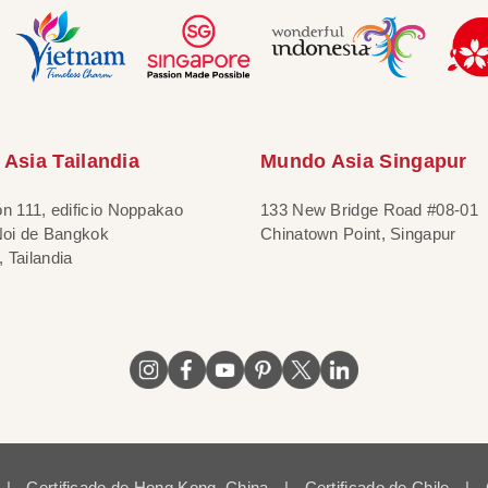
Asia Tailandia
Mundo Asia Singapur
ón 111, edificio Noppakao
133 New Bridge Road #08-01
 Noi de Bangkok
Chinatown Point, Singapur
 Tailandia
|
Certificado de Hong Kong, China
|
Certificado de Chile
|