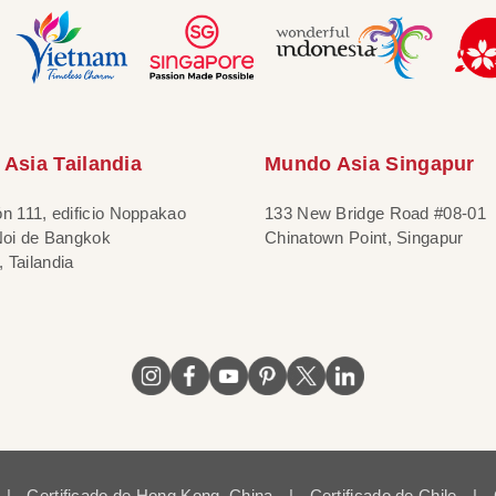
Asia Tailandia
Mundo Asia Singapur
ón 111, edificio Noppakao
133 New Bridge Road #08-01
 Noi de Bangkok
Chinatown Point, Singapur
 Tailandia
|
Certificado de Hong Kong, China
|
Certificado de Chile
|