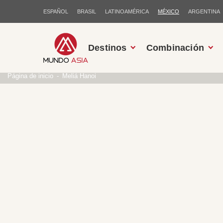
ESPAÑOL
BRASIL
LATINOAMÉRICA
MÉXICO
ARGENTINA
Destinos
Combinación
Página de inicio
Meliá Hanoi