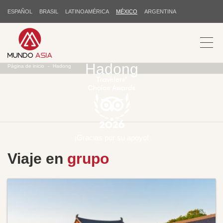
ESPAÑOL
BRASIL
LATINOAMÉRICA
MÉXICO
ARGENTINA
Hadong
Página de inicio
Hadong
¡Gracias por su apoyo!
Viaje en
grupo