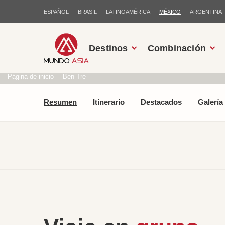
ESPAÑOL
BRASIL
LATINOAMÉRICA
MÉXICO
ARGENTINA
Destinos
Combinación
Página de inicio
Ben Tre
Resumen
Itinerario
Destacados
Galería