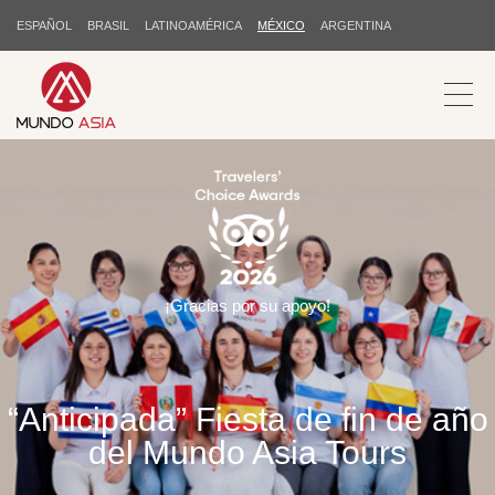
ESPAÑOL
BRASIL
LATINOAMÉRICA
MÉXICO
ARGENTINA
¡Gracias por su apoyo!
“Anticipada” Fiesta de fin de año
del Mundo Asia Tours