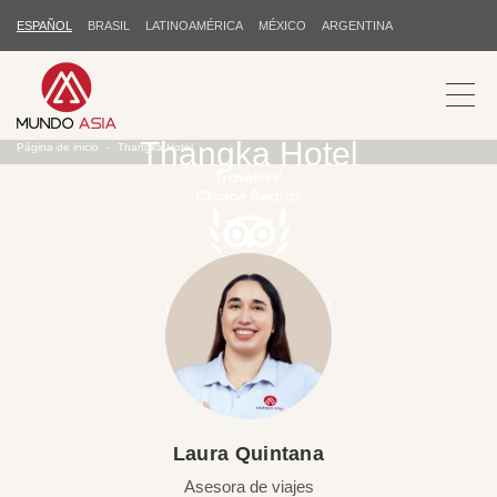
ESPAÑOL
BRASIL
LATINOAMÉRICA
MÉXICO
ARGENTINA
Thangka Hotel
Página de inicio
Thangka Hotel
¡Gracias por su apoyo!
Laura Quintana
Asesora de viajes