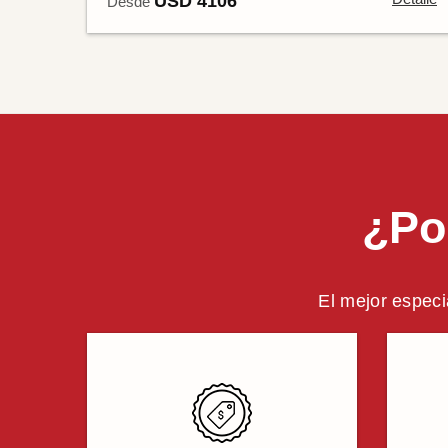
USD 4106
Desde
¿Po
El mejor especi