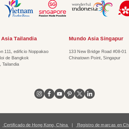
Asia Tailandia
Mundo Asia Singapur
ón 111, edificio Noppakao
133 New Bridge Road #08-01
 Noi de Bangkok
Chinatown Point, Singapur
 Tailandia
Certificado de Hong Kong, China
|
Registro de marcas en Ch