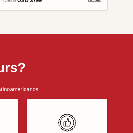
USD 3799
Desde
urs?
latinoamericanos