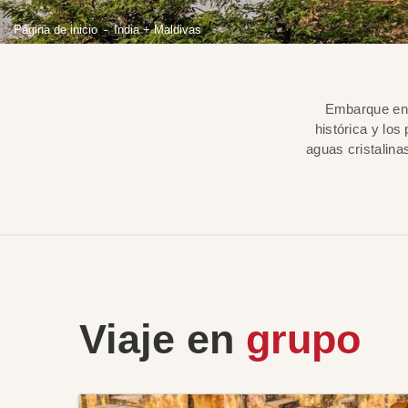
Página de inicio
India + Maldivas
Embarque en u
histórica y los
aguas cristalin
Viaje en
grupo