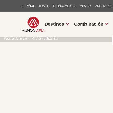
ESPAÑOL
BRASIL
LATINOAMÉRICA
MÉXICO
ARGENTINA
Destinos
Combinación
Página de inicio
Ryokan Juhachiro