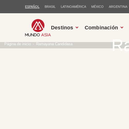
ESPAÑOL
BRASIL
LATINOAMÉRICA
MÉXICO
ARGENTINA
Destinos
Combinación
R
Página de inicio
Ramayana Candidasa