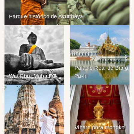
Parque histórico de Ayutthaya
Palacio Real de Bang
Wat Phra Mahathat
Pa-In
Viharn phra mongkol