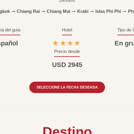
Destino
gkok
➙
Chiang Rai
➙
Chiang Mai
➙
Krabi
➙
Islas Phi Phi
➙
Ph
ma del guía
Hotel
Tipo de 
pañol
★★★★
En gr
Precio desde
USD 2945
SELECCIONE LA FECHA DESEADA
Destino