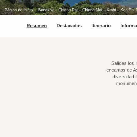
Página de inicio
Bangkok – Chiang Rai – Chiang Mai – Krabi – Koh Phi P
Resumen
Destacados
Itinerario
Informa
Salidas los 
encantos de A
diversidad 
monumenta