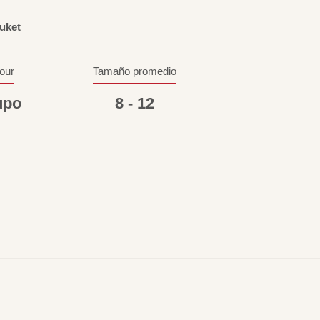
uket
tour
Tamaño promedio
upo
8 - 12