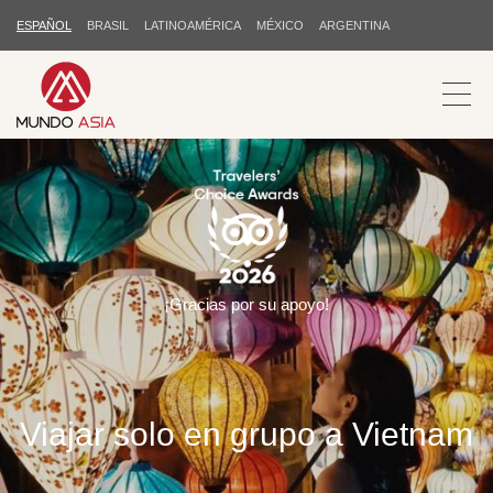
ESPAÑOL
BRASIL
LATINOAMÉRICA
MÉXICO
ARGENTINA
¡Gracias por su apoyo!
Viajar solo en grupo a Vietnam