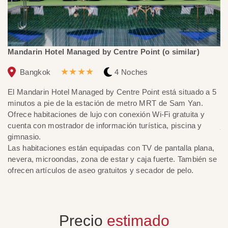
Mandarin Hotel Managed by Centre Point (o similar)
N
★★★★
Bangkok
4 Noches
El Mandarin Hotel Managed by Centre Point está situado a 5
E
minutos a pie de la estación de metro MRT de Sam Yan.
Ch
Ofrece habitaciones de lujo con conexión Wi-Fi gratuita y
ce
cuenta con mostrador de información turística, piscina y
ja
gimnasio.
ap
Las habitaciones están equipadas con TV de pantalla plana,
y 
nevera, microondas, zona de estar y caja fuerte. También se
ofrecen artículos de aseo gratuitos y secador de pelo.
Precio
estimado