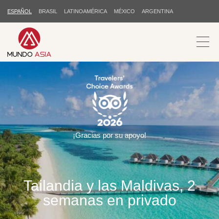
ESPAÑOL
BRASIL
LATINOAMÉRICA
MÉXICO
ARGENTINA
¡Gracias por su apoyo!
Tailandia y las Maldivas, 2
semanas en privado