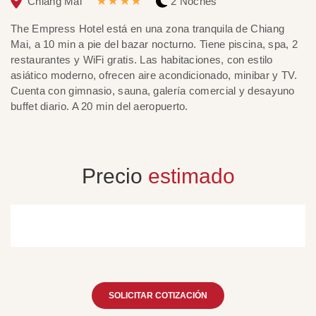
★★★★
Chiang Mai
2 Noches
The Empress Hotel está en una zona tranquila de Chiang
El
Mai, a 10 min a pie del bazar nocturno. Tiene piscina, spa, 2
si
restaurantes y WiFi gratis. Las habitaciones, con estilo
ha
asiático moderno, ofrecen aire acondicionado, minibar y TV.
ex
Cuenta con gimnasio, sauna, galería comercial y desayuno
co
buffet diario. A 20 min del aeropuerto.
e
Precio
estimado
SOLICITAR COTIZACIÓN