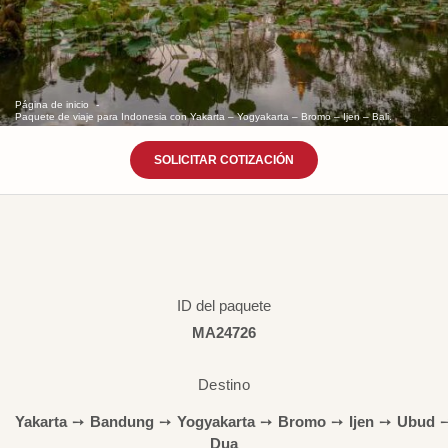
Página de inicio
Paquete de viaje para Indonesia con Yakarta – Yogyakarta – Bromo – Ijen – Bali.
SOLICITAR COTIZACIÓN
ID del paquete
MA24726
Destino
Yakarta
➙
Bandung
➙
Yogyakarta
➙
Bromo
➙
Ijen
➙
Ubud
Dua