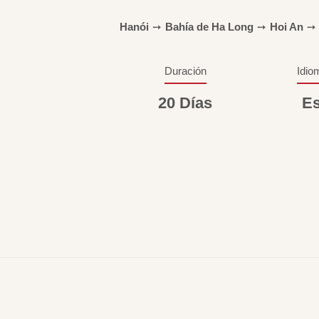
Hanói
➙
Bahía de Ha Long
➙
Hoi An
➙
Duración
Idio
20 Días
Es