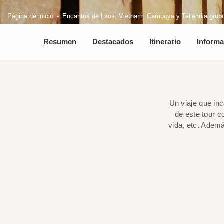
Página de inicio
Encantos de Laos, Vietnam, Camboya y Tailandia grupo
Resumen
Destacados
Itinerario
Informa
Un viaje que in
de este tour 
vida, etc. Ademá