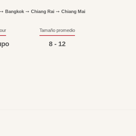
➙
Bangkok
➙
Chiang Rai
➙
Chiang Mai
tour
Tamaño promedio
upo
8 - 12