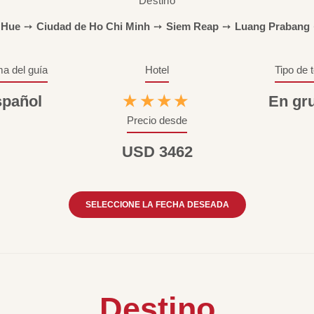
Destino
Hue
➙
Ciudad de Ho Chi Minh
➙
Siem Reap
➙
Luang Prabang
ma del guía
Hotel
Tipo de 
pañol
★★★★
En gr
Precio desde
USD 3462
SELECCIONE LA FECHA DESEADA
Destino