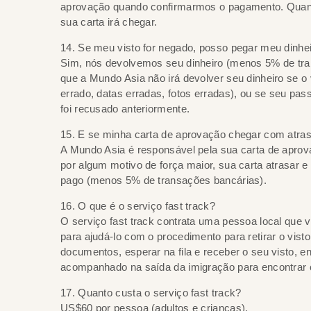
aprovação quando confirmarmos o pagamento. Quanto
sua carta irá chegar.
14. Se meu visto for negado, posso pegar meu dinhei
Sim, nós devolvemos seu dinheiro (menos 5% de tran
que a Mundo Asia não irá devolver seu dinheiro se o
errado, datas erradas, fotos erradas), ou se seu pa
foi recusado anteriormente.
15. E se minha carta de aprovação chegar com atra
A Mundo Asia é responsável pela sua carta de aprov
por algum motivo de força maior, sua carta atrasar 
pago (menos 5% de transações bancárias).
16. O que é o serviço fast track?
O serviço fast track contrata uma pessoa local que 
para ajudá-lo com o procedimento para retirar o vist
documentos, esperar na fila e receber o seu visto, 
acompanhado na saída da imigração para encontrar c
17. Quanto custa o serviço fast track?
US$60 por pessoa (adultos e crianças).