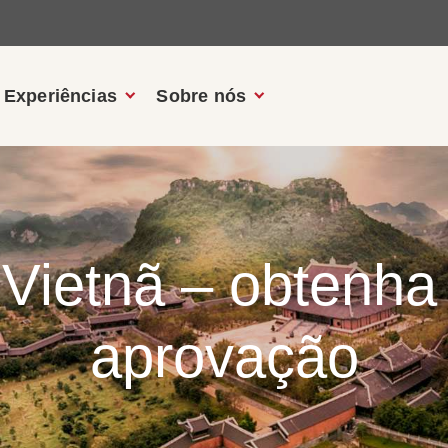
Experiências
Sobre nós
 Vietnã – obtenha
aprovação