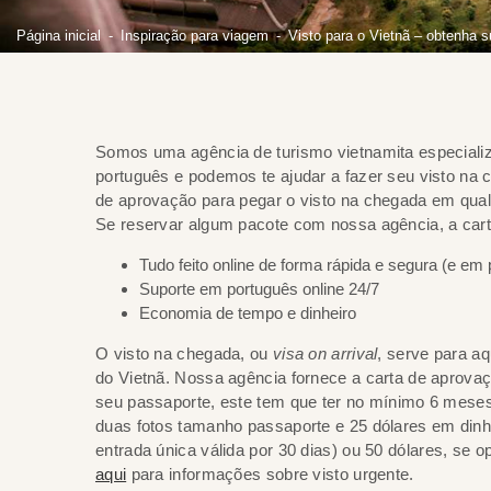
Página inicial
Inspiração para viagem
Visto para o Vietnã – obtenha 
Somos uma agência de turismo vietnamita especializ
português e podemos te ajudar a fazer seu visto na c
de aprovação para pegar o visto na chegada em qual
Se reservar algum pacote com nossa agência, a cart
Tudo feito online de forma rápida e segura (e em 
Suporte em português online 24/7
Economia de tempo e dinheiro
O visto na chegada, ou
visa on arrival
, serve para a
do Vietnã. Nossa agência fornece a carta de aprovaçã
seu passaporte, este tem que ter no mínimo 6 meses
duas fotos tamanho passaporte e 25 dólares em dinhe
entrada única válida por 30 dias) ou 50 dólares, se o
aqui
para informações sobre visto urgente.