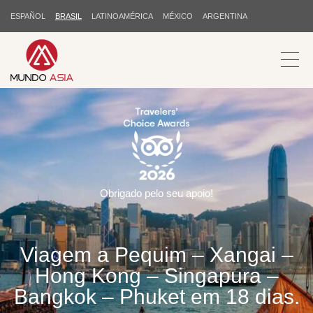
ESPAÑOL
BRASIL
LATINOAMÉRICA
MÉXICO
ARGENTINA
Obrigado pelo seu apoio!
Viagem a Pequim – Xangai –
Hong Kong – Singapura –
Bangkok – Phuket em 18 dias.