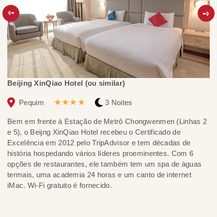
Beijing XinQiao Hotel (ou similar)
Sh
★★★★
Pequim
3 Noites
Bem em frente à Estação de Metrô Chongwenmen (Linhas 2
O 
e 5), o Beijng XinQiao Hotel recebeu o Certificado de
di
Excelência em 2012 pelo TripAdvisor e tem décadas de
Es
história hospedando vários líderes proeminentes. Com 6
a
opções de restaurantes, ele também tem um spa de águas
in
termais, uma academia 24 horas e um canto de internet
iMac. Wi-Fi gratuito é fornecido.