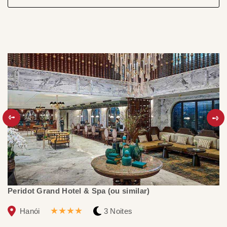
Peridot Grand Hotel & Spa (ou similar)
BB
★★★★
Hanói
3 Noites