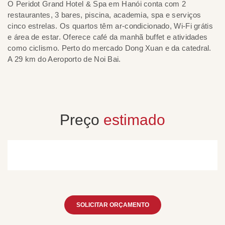
O Peridot Grand Hotel & Spa em Hanói conta com 2
Co
restaurantes, 3 bares, piscina, academia, spa e serviços
(a
cinco estrelas. Os quartos têm ar-condicionado, Wi-Fi grátis
mo
e área de estar. Oferece café da manhã buffet e atividades
am
como ciclismo. Perto do mercado Dong Xuan e da catedral.
aq
A 29 km do Aeroporto de Noi Bai.
at
di
Preço
estimado
SOLICITAR ORÇAMENTO