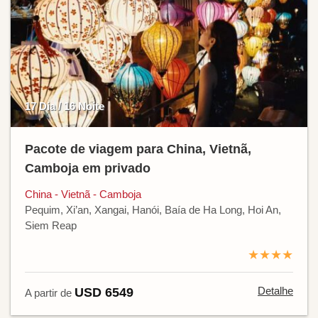
17 Dia / 16 Noite
Pacote de viagem para China, Vietnã,
Camboja em privado
China - Vietnã - Camboja
Pequim, Xi’an, Xangai, Hanói, Baía de Ha Long, Hoi An,
Siem Reap
★★★★
Detalhe
USD 6549
A partir de