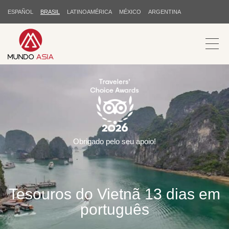
ESPAÑOL
BRASIL
LATINOAMÉRICA
MÉXICO
ARGENTINA
Obrigado pelo seu apoio!
Tesouros do Vietnã 13 dias em
português