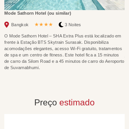
Mode Sathorn Hotel (ou similar)
N
★★★★
Bangkok
3 Noites
O Mode Sathorn Hotel – SHA Extra Plus está localizado em
Si
frente à Estação BTS Skytrain Surasak. Disponibiliza
k
acomodações elegantes, acesso Wi-Fi gratuito, tratamentos
C
de spa e um centro de fitness. Este hotel fica a 15 minutos
ja
de carro da Silom Road e a 45 minutos de carro do Aeroporto
pr
de Suvarnabhumi.
te
e 
Preço
estimado