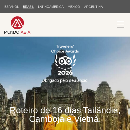
ESPAÑOL
BRASIL
LATINOAMÉRICA
MÉXICO
ARGENTINA
Obrigado pelo seu apoio!
Roteiro de 16 dias Tailândia,
Camboja e Vietnã.