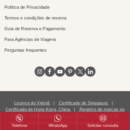
Política de Privacidade
Termos e condições de reserva
Guia de Reserva e Pagamento
Para Agências de Viagens
Perguntas frequentes
Licença do Vietnã
|
Certificado de Singapura
|
Certificado de Hong Kong, China
|
Registro de marcas no
Chile
|
Registro de marcas no Peru
|
Registro de
marcas no México
|
Registro de marcas na Colômbia
Telefone
WhatsApp
Solicitar consulta