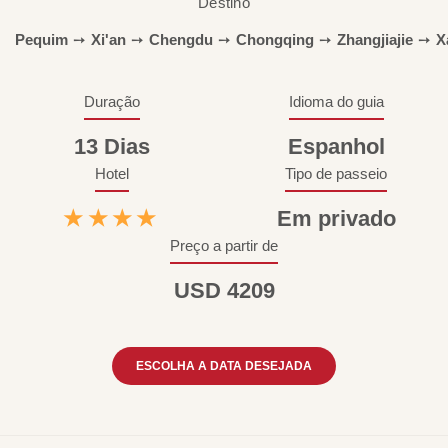
Destino
Pequim
➙
Xi'an
➙
Chengdu
➙
Chongqing
➙
Zhangjiajie
➙
X
Duração
Idioma do guia
13 Dias
Espanhol
Hotel
Tipo de passeio
★★★★
Em privado
Preço a partir de
USD 4209
ESCOLHA A DATA DESEJADA