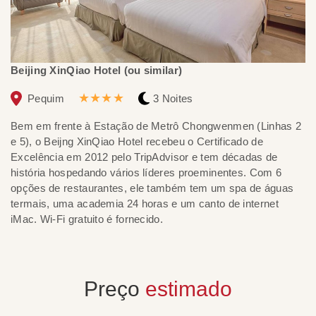
Beijing XinQiao Hotel (ou similar)
Gr
★★★★
Pequim
3 Noites
Bem em frente à Estação de Metrô Chongwenmen (Linhas 2
O 
e 5), o Beijng XinQiao Hotel recebeu o Certificado de
co
Excelência em 2012 pelo TripAdvisor e tem décadas de
ár
história hospedando vários líderes proeminentes. Com 6
vá
opções de restaurantes, ele também tem um spa de águas
termais, uma academia 24 horas e um canto de internet
iMac. Wi-Fi gratuito é fornecido.
Preço
estimado