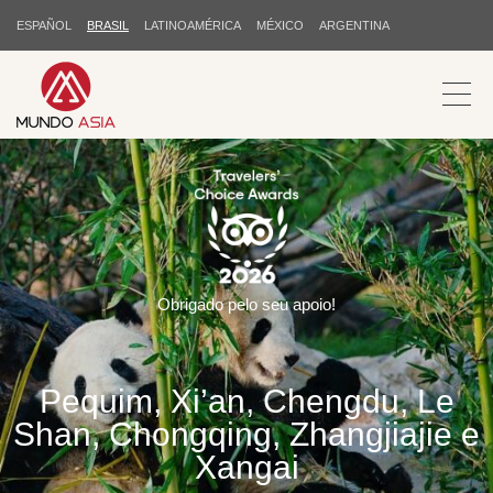
ESPAÑOL
BRASIL
LATINOAMÉRICA
MÉXICO
ARGENTINA
Obrigado pelo seu apoio!
Pequim, Xi’an, Chengdu, Le
Shan, Chongqing, Zhangjiajie e
Xangai