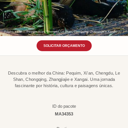
Página inicial
Pequim, Xi’an, Chengdu, Le Shan, Chongqing, Zhangjiajie e Xangai
SOLICITAR ORÇAMENTO
Descubra o melhor da China: Pequim, Xi'an, Chengdu, Le
Shan, Chongqing, Zhangjiajie e Xangai. Uma jornada
fascinante por história, cultura e paisagens únicas.
ID do pacote
MA34353