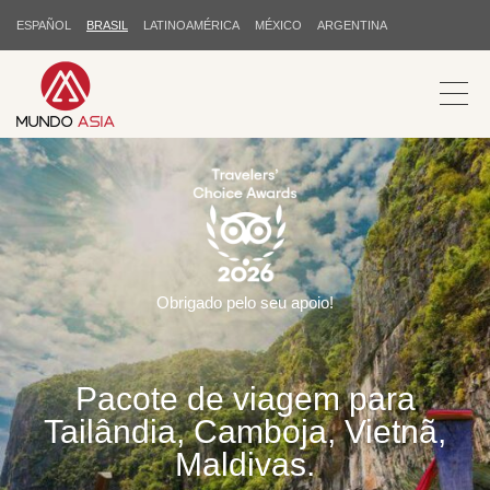
ESPAÑOL
BRASIL
LATINOAMÉRICA
MÉXICO
ARGENTINA
Obrigado pelo seu apoio!
Pacote de viagem para
Tailândia, Camboja, Vietnã,
Maldivas.