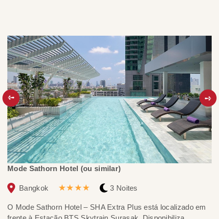
Mode Sathorn Hotel (ou similar)
N
★★★★
Bangkok
3 Noites
O Mode Sathorn Hotel – SHA Extra Plus está localizado em
Si
frente à Estação BTS Skytrain Surasak. Disponibiliza
k