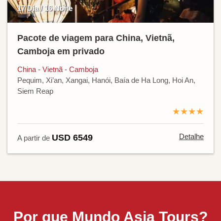
17 Dia / 16 Noite
Pacote de viagem para China, Vietnã,
Camboja em privado
China - Vietnã - Camboja
Pequim, Xi’an, Xangai, Hanói, Baía de Ha Long, Hoi An,
Siem Reap
★★★★
Detalhe
USD 6549
A partir de
Por que Mundo Asia Tours?