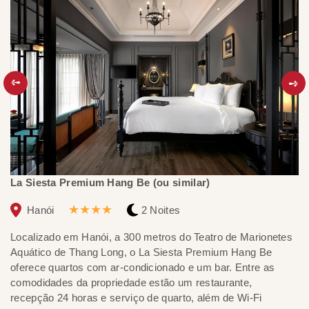
La Siesta Premium Hang Be (ou similar)
Pa
★★★★
Hanói
2 Noites
Localizado em Hanói, a 300 metros do Teatro de Marionetes
Pa
Aquático de Thang Long, o La Siesta Premium Hang Be
at
oferece quartos com ar-condicionado e um bar. Entre as
bo
comodidades da propriedade estão um restaurante,
ma
recepção 24 horas e serviço de quarto, além de Wi-Fi
sp