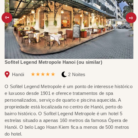
Sofitel Legend Metropole Hanoi (ou similar)
Pa
★★★★★
Hanói
2 Noites
O Sofitel Legend Metropole é um ponto de interesse histórico
Pa
e luxuoso desde 1901 e oferece tratamentos de spa
at
personalizados, serviço de quarto e piscina aquecida. A
bo
propriedade está localizada no centro de Hanói, perto do
ma
bairro histórico. O Sofitel Legend Metropole é um hotel 5
sp
estrelas situado a apenas 160 metros da famosa Ópera de
en
Hanói. O belo Lago Hoan Kiem fica a menos de 500 metros
do
do hotel.
di