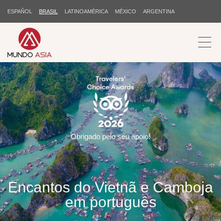
ESPAÑOL
BRASIL
LATINOAMÉRICA
MÉXICO
ARGENTINA
Obrigado pelo seu apoio!
Encantos do Vietnã e Camboja
em português