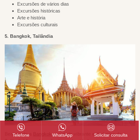
Excursões de vários dias
Excursões históricas
Arte e história
Excursões culturais
5. Bangkok, Tailândia
Bem-vindo a
Bangkok
, a cidade vibrante e dinâmica da
Telefone
WhatsApp
Solicitar consulta