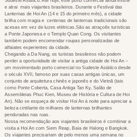
Sudeste Asiático. Até hoje, este porto comercial ainda existe
e atrai mais viajantes brasileiros. Durante o Festival das
Lanternas de Hoi An (14 e 15 do primeiro mês), a cidade
brilha com magia e centenas de lanternas tradicionais são
acesas em vez de luzes elétricas.São as atraçoẽs turísticas
a Ponte Japonesa e o Templo Quan Cong. Os visitantes
também podem encomendar roupas personalizadas de
alfaiates experientes da cidade.
Chegando a Da Nang, os turistas brasileiros não podem
perder a oportunidade de visitar a antiga cidade de Hoi An –
um movimentado porto comercial no Sudeste Asiático desde
o século XVII, famoso por suas casas antigas únicas, um
conjunto de arquitetura chinês e japonês e do Vietnã (tais
como Ponte Coberta, Casa Antiga Tan Ky, Salão de
Assembleias Phuc Kien, Museu de História e Cultura de Hoi
An). Não se esqueça de visitar Hoi An à noite para apreciar a
beleza cintilante de milhares de lanternas brilhantes
penduradas nas ruas.
Nossa recomendação aos viajantes brasileiros é combinar a
visita a Hoi An com Siem Reap, Baía de Halong e Bangkok.
Os viajantes precisariam de pelo menos uma semana no