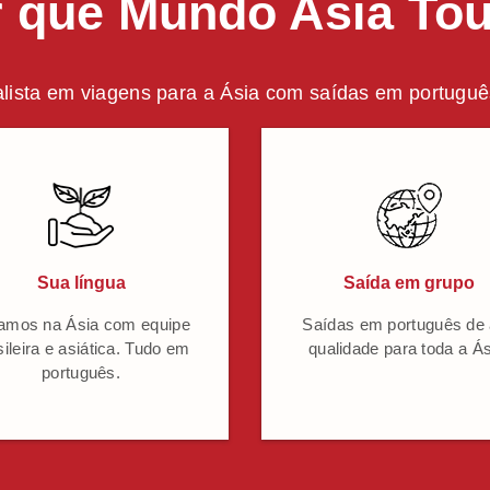
 que Mundo Asia To
lista em viagens para a Ásia com saídas em português
Sua língua
Saída em grupo
amos na Ásia com equipe
Saídas em português de 
sileira e asiática. Tudo em
qualidade para toda a Ás
português.