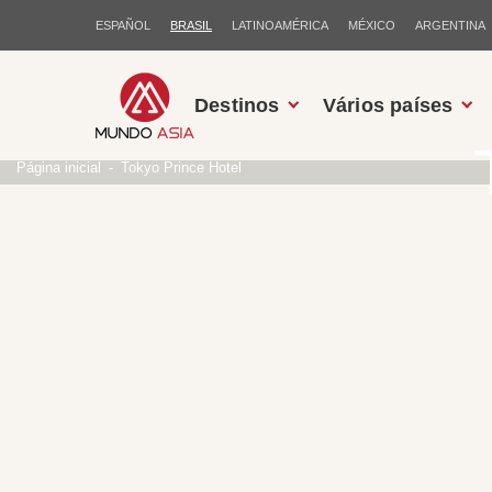
ESPAÑOL
BRASIL
LATINOAMÉRICA
MÉXICO
ARGENTINA
Destinos
Vários países
Página inicial
Tokyo Prince Hotel