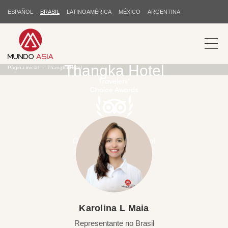
ESPAÑOL
BRASIL
LATINOAMÉRICA
MÉXICO
ARGENTINA
Thangka Hotel
Página inicial
Thangka Hotel
Obrigado pelo seu apoio!
Karolina L Maia
Representante no Brasil