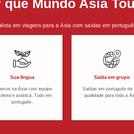
 que Mundo Asia To
lista em viagens para a Ásia com saídas em português
Sua língua
Saída em grupo
amos na Ásia com equipe
Saídas em português de 
sileira e asiática. Tudo em
qualidade para toda a Ás
português.