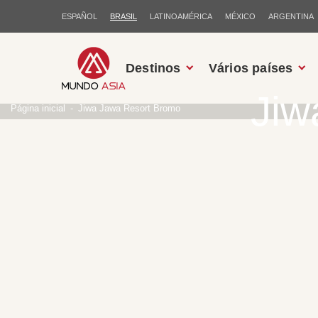
ESPAÑOL
BRASIL
LATINOAMÉRICA
MÉXICO
ARGENTINA
Destinos
Vários países
Jiw
Página inicial
Jiwa Jawa Resort Bromo