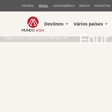
ESPAÑOL
BRASIL
LATINOAMÉRICA
MÉXICO
ARGENTINA
Destinos
Vários países
Four
Página inicial
Four Seasons The Nam Hai