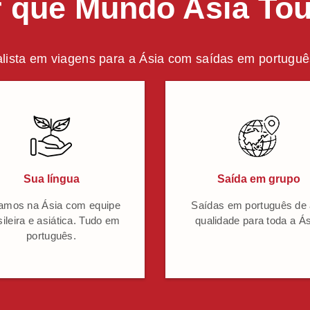
 que Mundo Asia To
lista em viagens para a Ásia com saídas em português
Sua língua
Saída em grupo
amos na Ásia com equipe
Saídas em português de 
sileira e asiática. Tudo em
qualidade para toda a Ás
português.