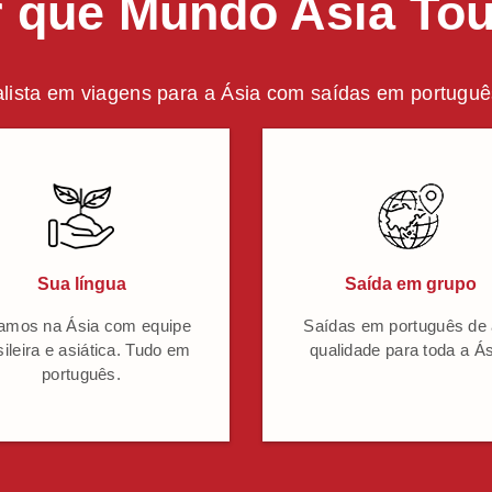
 que Mundo Asia To
lista em viagens para a Ásia com saídas em português
Sua língua
Saída em grupo
amos na Ásia com equipe
Saídas em português de 
sileira e asiática. Tudo em
qualidade para toda a Ás
português.