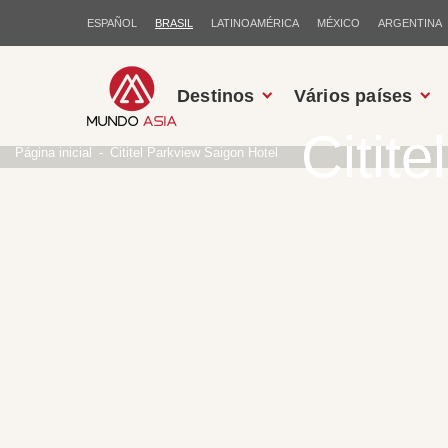
ESPAÑOL
BRASIL
LATINOAMÉRICA
MÉXICO
ARGENTINA
Destinos
Vários países
Citit
Página inicial
Cititel Parkview Saigon Hotel