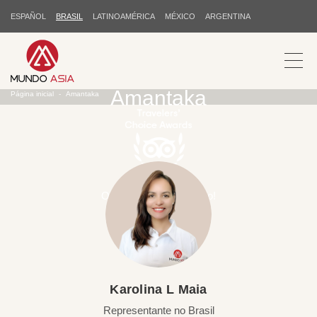
ESPAÑOL
BRASIL
LATINOAMÉRICA
MÉXICO
ARGENTINA
Amantaka
Página inicial
Amantaka
Obrigado pelo seu apoio!
Karolina L Maia
Representante no Brasil