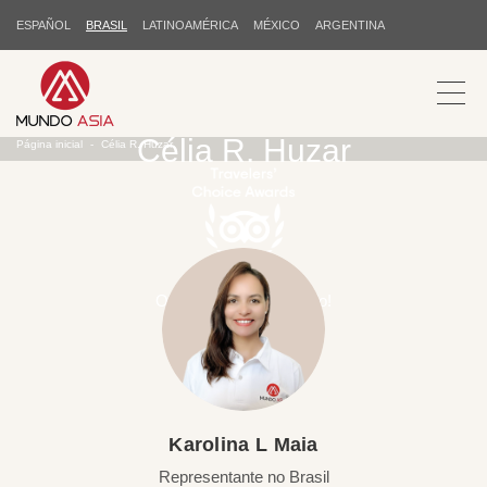
ESPAÑOL
BRASIL
LATINOAMÉRICA
MÉXICO
ARGENTINA
Célia R. Huzar
Página inicial
Célia R. Huzar
Obrigado pelo seu apoio!
Karolina L Maia
Representante no Brasil