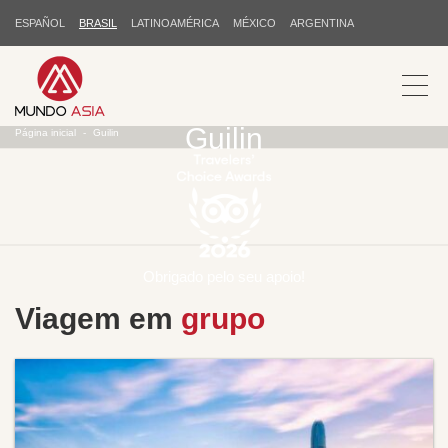
ESPAÑOL
BRASIL
LATINOAMÉRICA
MÉXICO
ARGENTINA
Guilin
Página inicial
Guilin
Obrigado pelo seu apoio!
Viagem em
grupo