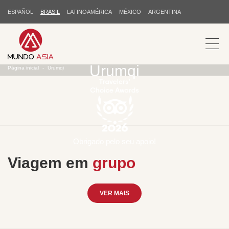
ESPAÑOL
BRASIL
LATINOAMÉRICA
MÉXICO
ARGENTINA
Urumqi
Página inicial
Urumqi
Obrigado pelo seu apoio!
Viagem em
grupo
VER MAIS