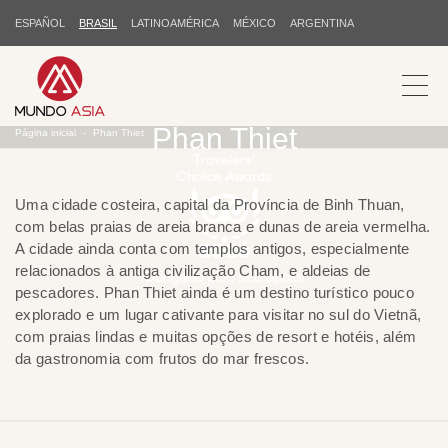
ESPAÑOL
BRASIL
LATINOAMÉRICA
MÉXICO
ARGENTINA
Phan Thiet
Página inicial
Phan Thiet
Uma cidade costeira, capital da Província de Binh Thuan,
com belas praias de areia branca e dunas de areia vermelha.
A cidade ainda conta com templos antigos, especialmente
relacionados à antiga civilização Cham, e aldeias de
Obrigado pelo seu apoio!
pescadores. Phan Thiet ainda é um destino turístico pouco
explorado e um lugar cativante para visitar no sul do Vietnã,
com praias lindas e muitas opções de resort e hotéis, além
da gastronomia com frutos do mar frescos.