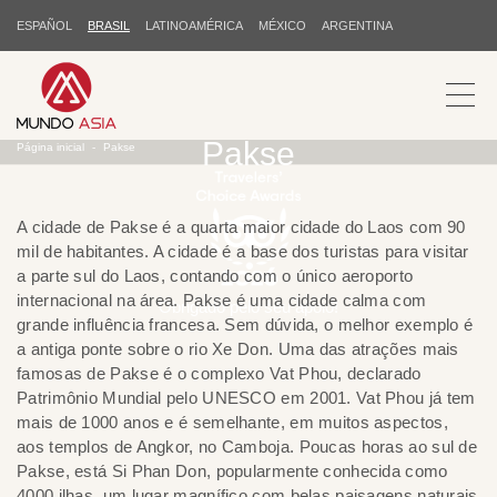
ESPAÑOL
BRASIL
LATINOAMÉRICA
MÉXICO
ARGENTINA
Pakse
Página inicial
Pakse
A cidade de Pakse é a quarta maior cidade do Laos com 90
mil de habitantes. A cidade é a base dos turistas para visitar
a parte sul do Laos, contando com o único aeroporto
internacional na área. Pakse é uma cidade calma com
Obrigado pelo seu apoio!
grande influência francesa. Sem dúvida, o melhor exemplo é
a antiga ponte sobre o rio Xe Don. Uma das atrações mais
famosas de Pakse é o complexo Vat Phou, declarado
Patrimônio Mundial pelo UNESCO em 2001. Vat Phou já tem
mais de 1000 anos e é semelhante, em muitos aspectos,
aos templos de Angkor, no Camboja. Poucas horas ao sul de
Pakse, está Si Phan Don, popularmente conhecida como
4000 ilhas, um lugar magnífico com belas paisagens naturais