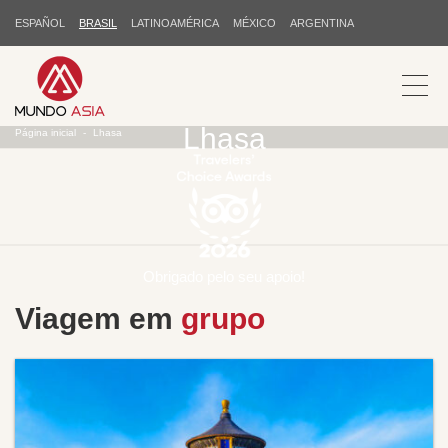
ESPAÑOL
BRASIL
LATINOAMÉRICA
MÉXICO
ARGENTINA
Lhasa
Página inicial
Lhasa
Obrigado pelo seu apoio!
Viagem em
grupo