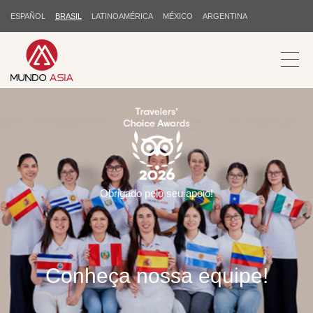
ESPAÑOL
BRASIL
LATINOAMÉRICA
MÉXICO
ARGENTINA
Obrigado pelo seu apoio!
Conheça nossa equipe!