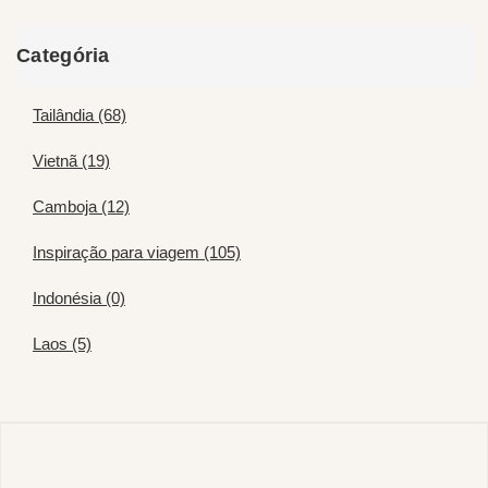
Categória
Tailândia (68)
Vietnã (19)
Camboja (12)
Inspiração para viagem (105)
Indonésia (0)
Laos (5)