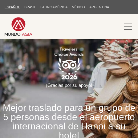
ESPAÑOL
BRASIL
LATINOAMÉRICA
MÉXICO
ARGENTINA
¡Gracias por su apoyo!
Mejor traslado para un grupo de
5 personas desde el aeropuerto
internacional de Hanoi a su
hotel