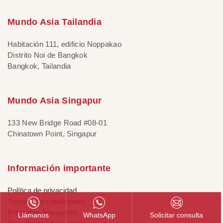
Mundo Asia Tailandia
Habitación 111, edificio Noppakao
Distrito Noi de Bangkok
Bangkok, Tailandia
Mundo Asia Singapur
133 New Bridge Road #08-01
Chinatown Point, Singapur
Información importante
Política de privacidad
Términos y condiciones
Preguntas frecuentes
Llámanos
WhatsApp
Solicitar consulta