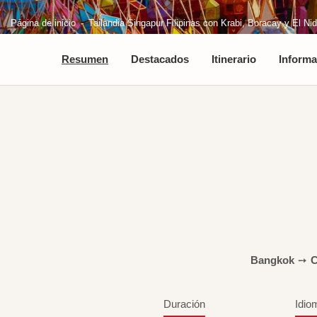
Página de inicio
Tailandia Singapur Filipinas con Krabi, Boracay y El Ni
Resumen
Destacados
Itinerario
Informa
Bangkok
➙
C
Duración
Idio