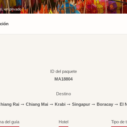
do, en privado
ción
ID del paquete
MA18804
Destino
hiang Rai
➙
Chiang Mai
➙
Krabi
➙
Singapur
➙
Boracay
➙
El 
ma del guía
Hotel
Tipo de 