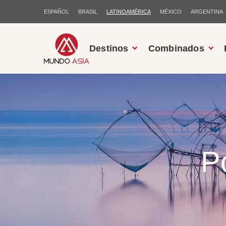
ESPAÑOL
BRASIL
LATINOAMÉRICA
MÉXICO
ARGENTINA
Destinos
Combinados
Po