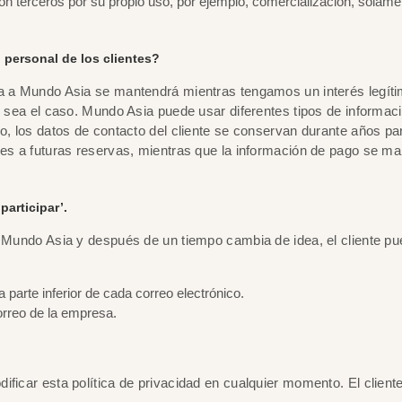
n terceros por su propio uso, por ejemplo, comercialización, solamen
personal de los clientes?
a a Mundo Asia se mantendrá mientras tengamos un interés legítimo
 sea el caso. Mundo Asia puede usar diferentes tipos de información
lo, los datos de contacto del cliente se conservan durante años p
bles a futuras reservas, mientras que la información de pago se m
participar’.
 Mundo Asia y después de un tiempo cambia de idea, el cliente pued
a parte inferior de cada correo electrónico.
orreo de la empresa.
ificar esta política de privacidad en cualquier momento. El clie