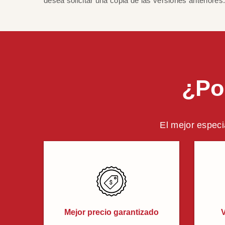
desea solicitar una copia de las versiones anteriores
¿Po
El mejor especi
Mejor precio garantizado
V