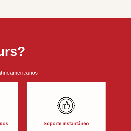
urs?
latinoamericanos
ados
Soporte instantáneo