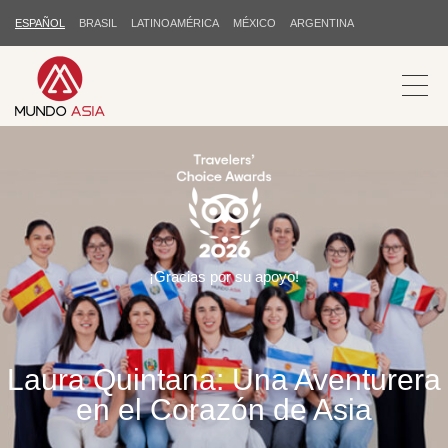
ESPAÑOL
BRASIL
LATINOAMÉRICA
MÉXICO
ARGENTINA
¡Gracias por su apoyo!
Laura Quintana: Una Aventurera
en el Corazón de Asia