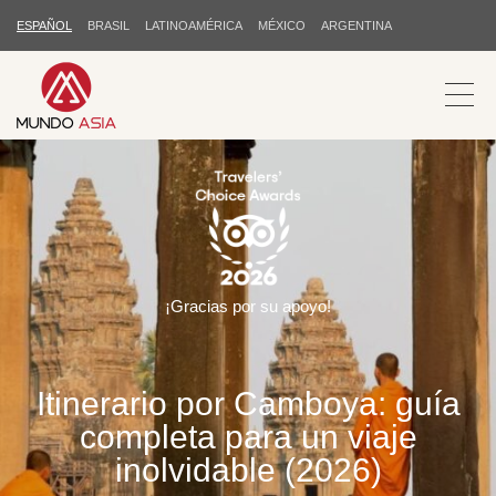
ESPAÑOL
BRASIL
LATINOAMÉRICA
MÉXICO
ARGENTINA
¡Gracias por su apoyo!
Itinerario por Camboya: guía
completa para un viaje
inolvidable (2026)