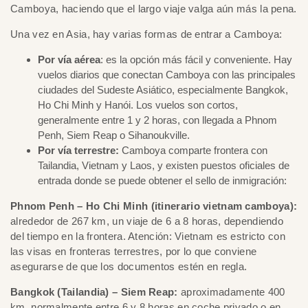
Camboya, haciendo que el largo viaje valga aún más la pena.
Una vez en Asia, hay varias formas de entrar a Camboya:
Por vía aérea
: es la opción más fácil y conveniente. Hay
vuelos diarios que conectan Camboya con las principales
ciudades del Sudeste Asiático, especialmente Bangkok,
Ho Chi Minh y Hanói. Los vuelos son cortos,
generalmente entre 1 y 2 horas, con llegada a Phnom
Penh, Siem Reap o Sihanoukville.
Por vía terrestre:
Camboya comparte frontera con
Tailandia, Vietnam y Laos, y existen puestos oficiales de
entrada donde se puede obtener el sello de inmigración:
Phnom Penh – Ho Chi Minh (itinerario vietnam camboya):
alrededor de 267 km, un viaje de 6 a 8 horas, dependiendo
del tiempo en la frontera. Atención: Vietnam es estricto con
las visas en fronteras terrestres, por lo que conviene
asegurarse de que los documentos estén en regla.
Bangkok (Tailandia) – Siem Reap:
aproximadamente 400
km, normalmente entre 6 y 8 horas en coche privado o en