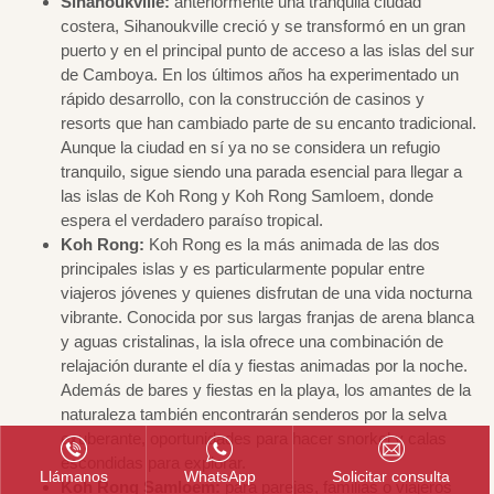
Sihanoukville:
anteriormente una tranquila ciudad
costera, Sihanoukville creció y se transformó en un gran
puerto y en el principal punto de acceso a las islas del sur
de Camboya. En los últimos años ha experimentado un
rápido desarrollo, con la construcción de casinos y
resorts que han cambiado parte de su encanto tradicional.
Aunque la ciudad en sí ya no se considera un refugio
tranquilo, sigue siendo una parada esencial para llegar a
las islas de Koh Rong y Koh Rong Samloem, donde
espera el verdadero paraíso tropical.
Koh Rong:
Koh Rong es la más animada de las dos
principales islas y es particularmente popular entre
viajeros jóvenes y quienes disfrutan de una vida nocturna
vibrante. Conocida por sus largas franjas de arena blanca
y aguas cristalinas, la isla ofrece una combinación de
relajación durante el día y fiestas animadas por la noche.
Además de bares y fiestas en la playa, los amantes de la
naturaleza también encontrarán senderos por la selva
exuberante, oportunidades para hacer snorkel y calas
escondidas para explorar.
Llámanos
WhatsApp
Solicitar consulta
Koh Rong Samloem:
para parejas, familias o viajeros