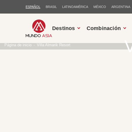
ESPAÑOL
BRASIL
LATINOAMÉRICA
MÉXICO
ARGENTINA
Destinos
Combinación
V
Página de inicio
Villa Almarik Resort