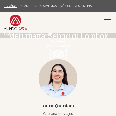
ESPAÑOL
BRASIL
LATINOAMÉRICA
MÉXICO
ARGENTINA
Merumatta Senggigi Lombok
Página de inicio
Merumatta Senggigi Lombok
¡Gracias por su apoyo!
Laura Quintana
Asesora de viajes