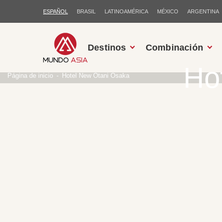
ESPAÑOL
BRASIL
LATINOAMÉRICA
MÉXICO
ARGENTINA
Destinos
Combinación
Ho
Página de inicio
Hotel New Otani Osaka