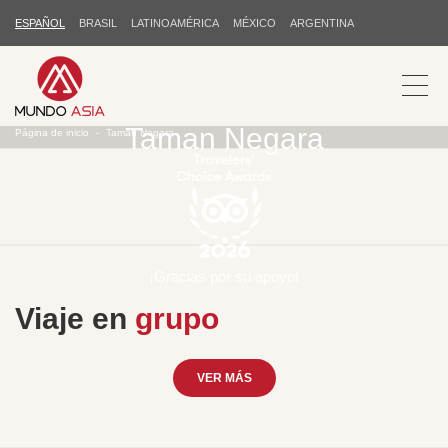
ESPAÑOL
BRASIL
LATINOAMÉRICA
MÉXICO
ARGENTINA
Taman Negara
Página de inicio
Taman Negara
¡Gracias por su apoyo!
Viaje en
grupo
VER MÁS